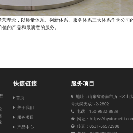
为经营理念，以质量体系、创新体系、服务体系三大体系作为公司
价值的产品和最满意的服务。
快捷链接
服务项目
型
地址：山东省济南市历下区山大
首页
、
号大舜天成1-2-2802
关于我们
设
电话：150-9882-8889
觉
服务项目
网址：https://hyxinmeiti.co
业
传真：0531-66572988
产品中心