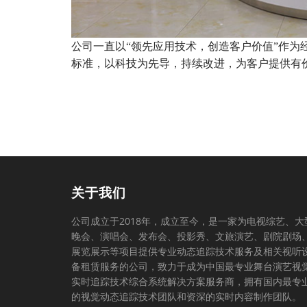
公司一直以“领先应用技术，创造客户价值”作
标准，以科技为先导，持续改进，为客户提供有
关于我们
公司成立于2018年，成立至今，是一家为电视综艺、大
晚会、演唱会、发布会、投影秀、文旅演艺、剧院剧场
展览展示等项目提供专业动态追踪技术服务及相关视听
备租赁服务的公司，致力于成为中国最专业舞台演艺视
实时追踪技术综合系统解决方案服务商，拥有国内最专
的视觉动态追踪技术团队和资深的实时内容制作团队。