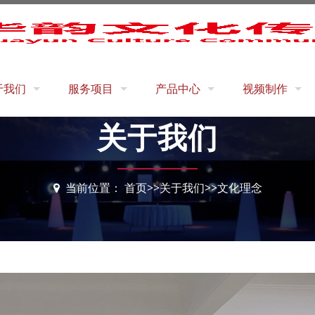
于我们
服务项目
产品中心
视频制作
关于我们
化理念
文旅光影
投影机设备
城市规划片
韵团队
大型演出
视频服务器
地产宣传片
贤纳士
沉浸式光影
BLACKTRAX 动态跟踪系统
多折幕沉浸式影
当前位置：
首页
>>
关于我们
>>
文化理念
线留言
工程案例
交互特效
展厅交互内容
韵事记
企业宣传片
裸眼3D影片制作
二维动画片
三维产品动画