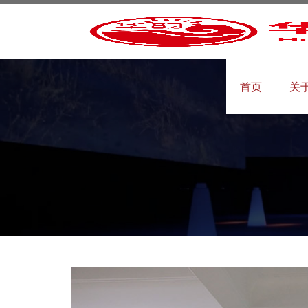
首页
关
文
华
招
在
华