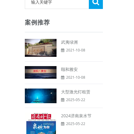
案例推荐
武夷绿洲
2021-10-08
颐和雅安
2021-10-08
大型激光灯租赁
2025-05-22
2024济南泉水节
手机
2025-05-22
150-9888-8089