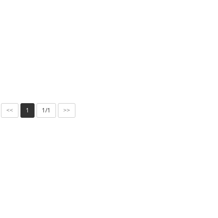
1
1/1
<<
>>